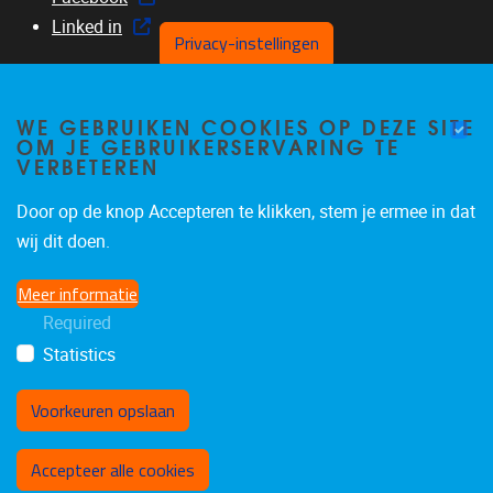
Linked in
Privacy-instellingen
WE GEBRUIKEN COOKIES OP DEZE SITE
OM JE GEBRUIKERSERVARING TE
Menu
VERBETEREN
Home
About us
Door op de knop Accepteren te klikken, stem je ermee in dat
Members
wij dit doen.
Research
Meer informatie
Education
Required
News & events
Statistics
Voorkeuren opslaan
Toestemming intrekken
Accepteer alle cookies
Privacybeleid